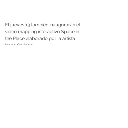
El jueves 13 también inaugurarán el 
video mapping interactivo Space in 
the Place elaborado por la artista 
Irene Gallego.
“Es una pieza de video mapping 
interactiva, funciona con censor que 
va a reconocer el movimiento y las 
partes del cuerpo de las personas 
que estén interactuando con él para 
que puedan ir moviendo lo que es el 
video mapping con su movimiento 
corporal”, explicó.