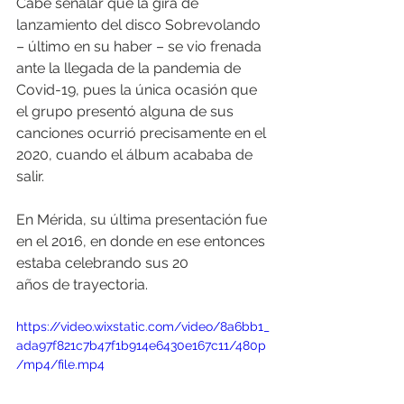
Cabe señalar que la gira de 
lanzamiento del disco Sobrevolando 
– último en su haber – se vio frenada 
ante la llegada de la pandemia de 
Covid-19, pues la única ocasión que 
el grupo presentó alguna de sus 
canciones ocurrió precisamente en el 
2020, cuando el álbum acababa de 
salir. 
En Mérida, su última presentación fue 
en el 2016, en donde en ese entonces 
estaba celebrando sus 20 
años de trayectoria.
https://video.wixstatic.com/video/8a6bb1_
ada97f821c7b47f1b914e6430e167c11/480p
/mp4/file.mp4