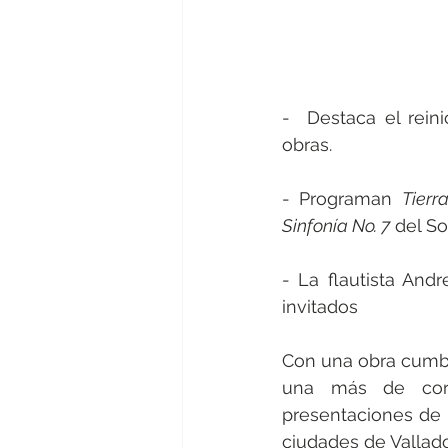
-  Destaca el rein
obras.
- Programan 
Tierr
Sinfonía No. 7
 del S
- La flautista Andr
invitados
Con una obra cumbre
una más de cort
presentaciones de 
ciudades de Vallado