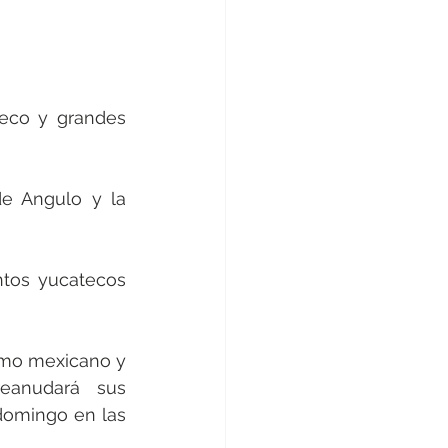
teco y grandes 
 de Angulo y la 
ntos yucatecos 
smo mexicano y 
anudará sus 
domingo en las 