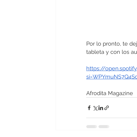
Por lo pronto, te d
tableta y con los a
https://open.spot
si=WPYmuNS7Q4Sd
Afrodita Magazine