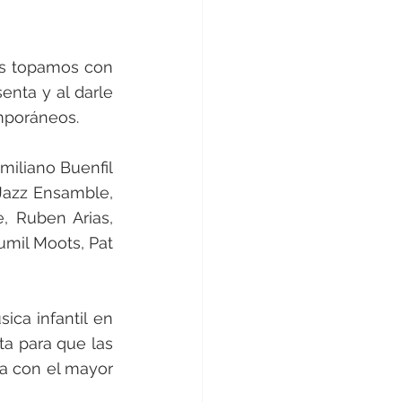
os topamos con 
enta y al darle 
mporáneos.
iliano Buenfil 
Jazz Ensamble, 
, Ruben Arias, 
mil Moots, Pat 
ca infantil en 
a para que las 
a con el mayor 