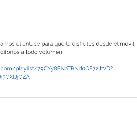
ejamos el enlace para que la disfrutes desde el móvil
udífonos a todo volumen.
ify.com/playlist/79CYy8ENaTRNd0QF7zJtVD?
i5GXlJjOZA