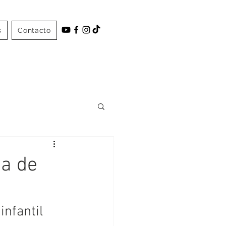
s
Contacto
da de
infantil 