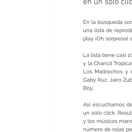
en un solo cli
En la búsqueda sono
una lista de repro
play ¡Oh sorpresa!
La lista tiene casi
y la Chancil Tropic
Los Maltrechos y d
Gaby Ruz, Jairo Zub
Boy.
Así escuchamos desd
un solo click. Resu
y los músicos mand
número de rolas po