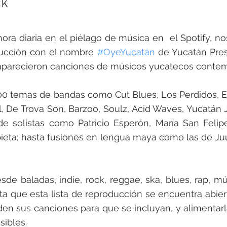
ck
ra diaria en el piélago de música en  el Spotify, n
ducción con el nombre 
#OyeYucatán
 de Yucatán Pres
 aparecieron canciones de músicos yucatecos conte
 100 temas de bandas como Cut Blues, Los Perdidos, Em
al, De Trova Son, Barzoo, Soulz, Acid Waves, Yucatán 
e solistas como Patricio Esperón, María San Felipe
ieta; hasta fusiones en lengua maya como las de Juu
e baladas, indie, rock, reggae, ska, blues, rap, músi
lta que esta lista de reproducción se encuentra abiert
en sus canciones para que se incluyan, y alimentarl
sibles.