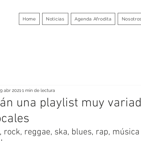
MOS
Home
Noticias
Agenda Afrodita
Nosotro
A
9 abr 2021
1 min de lectura
án una playlist muy varia
ocales
, rock, reggae, ska, blues, rap, música 