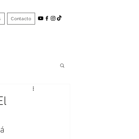
s
Contacto
El
á 