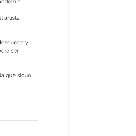
andemia. 
 artista 
 Mosqueda y 
drá ser 
a que sigue 