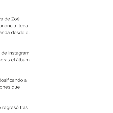
ca de Zoé 
onancia llega 
anda desde el 
 de Instagram, 
horas el álbum 
dosificando a 
iones que 
 regresó tras 