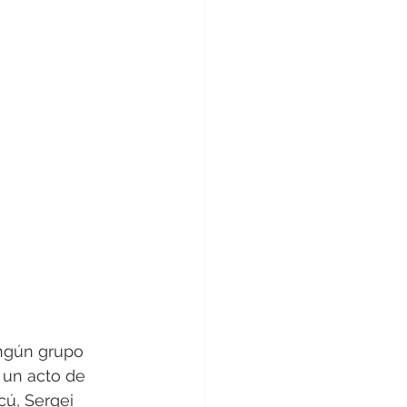
ingún grupo 
 un acto de 
cú, Sergei 