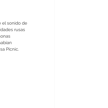
 el sonido de 
idades rusas 
sonas 
habían 
sa Picnic.