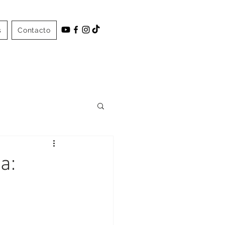
s
Contacto
a: