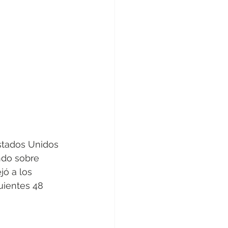
stados Unidos 
ndo sobre 
ó a los 
uientes 48 