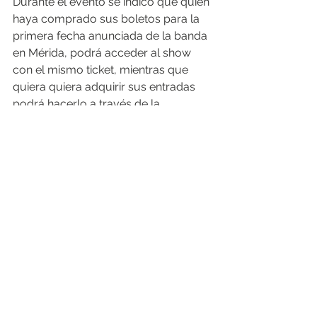
Durante el evento se indicó que quien 
haya comprado sus boletos para la 
primera fecha anunciada de la banda 
en Mérida, podrá acceder al show 
con el mismo ticket, mientras que 
quiera quiera adquirir sus entradas 
podrá hacerlo a través de la 
plataforma ticketred.com.mx y 
puntos de venta físicos que aún están 
por anunciarse.
¿Listos para el rock? 
Abraham Raz Herrera.